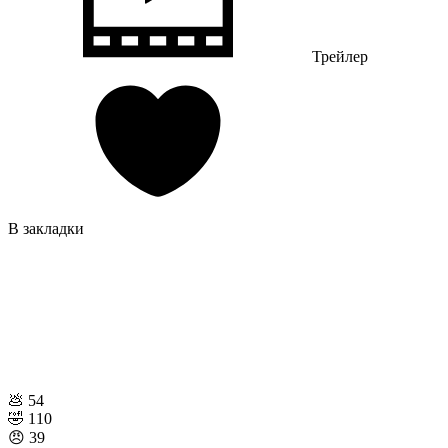
Трейлер
В закладки
💩
54
🤣
110
😠
39