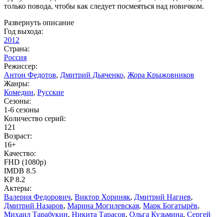
только повода, чтобы как следует посмеяться над новичком.
Развернуть описание
Год выхода:
2012
Страна:
Россия
Режиссер:
Антон Федотов
,
Дмитрий Дьяченко
,
Жора Крыжовников
Жанры:
Комедии
,
Русские
Сезоны:
1-6 сезоны
Количество серий:
121
Возраст:
16+
Качество:
FHD (1080p)
IMDB
8.5
KP
8.2
Актеры:
Валерия Федорович
,
Виктор Хориняк
,
Дмитрий Нагиев
,
Дмитрий Назаров
,
Марина Могилевская
,
Марк Богатырёв
,
Михаил Тарабукин
,
Никита Тарасов
,
Ольга Кузьмина
,
Сергей