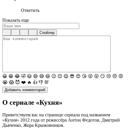
Ответить
Показать еще
Спойлер
😀
😁
😂
🤣
😃
😄
😅
😆
😉
😊
😋
😎
😍
😘
😜
😝
😏
😒
😞
😡
😭
😱
😈
❤️
🔥
👍
👎
💯
О сериале «Кухня»
Приветствуем вас на странице сериала под названием
«Кухня» 2012 года от режиссёра Антон Федотов, Дмитрий
Дьяченко, Жора Крыжовников.