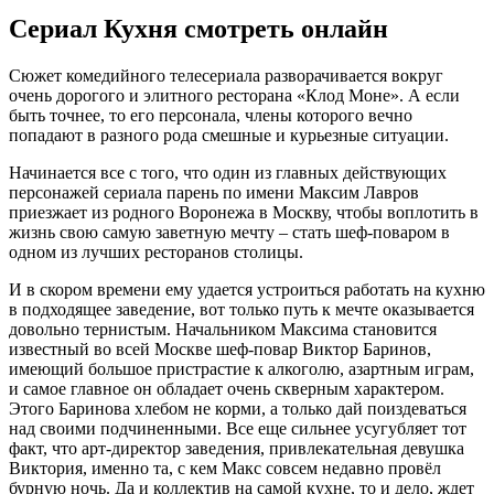
Сериал Кухня смотреть онлайн
Сюжет комедийного телесериала разворачивается вокруг
очень дорогого и элитного ресторана «Клод Моне». А если
быть точнее, то его персонала, члены которого вечно
попадают в разного рода смешные и курьезные ситуации.
Начинается все с того, что один из главных действующих
персонажей сериала парень по имени Максим Лавров
приезжает из родного Воронежа в Москву, чтобы воплотить в
жизнь свою самую заветную мечту – стать шеф-поваром в
одном из лучших ресторанов столицы.
И в скором времени ему удается устроиться работать на кухню
в подходящее заведение, вот только путь к мечте оказывается
довольно тернистым. Начальником Максима становится
известный во всей Москве шеф-повар Виктор Баринов,
имеющий большое пристрастие к алкоголю, азартным играм,
и самое главное он обладает очень скверным характером.
Этого Баринова хлебом не корми, а только дай поиздеваться
над своими подчиненными. Все еще сильнее усугубляет тот
факт, что арт-директор заведения, привлекательная девушка
Виктория, именно та, с кем Макс совсем недавно провёл
бурную ночь. Да и коллектив на самой кухне, то и дело, ждет