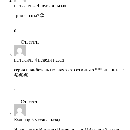
пал лаичь2
4 недели назад
тридварасы*😊
0
Ответить
пал лаичь
4 недели назад
сериал паиботень полная я ехо отминяю *** ипаннные
😜😜😜
1
Ответить
Кульнар
3 месяца назад
Я ненавижу Виктора Петровича, в 113 серии 5 сезон