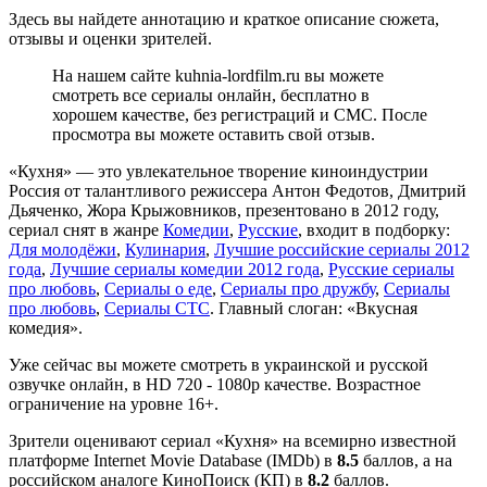
Здесь вы найдете аннотацию и краткое описание сюжета,
отзывы и оценки зрителей.
На нашем сайте kuhnia-lordfilm.ru вы можете
смотреть все сериалы онлайн, бесплатно в
хорошем качестве, без регистраций и СМС. После
просмотра вы можете оставить свой отзыв.
«Кухня» — это увлекательное творение киноиндустрии
Россия от талантливого режиссера Антон Федотов, Дмитрий
Дьяченко, Жора Крыжовников, презентовано в 2012 году,
сериал снят в жанре
Комедии
,
Русские
, входит в подборку:
Для молодёжи
,
Кулинария
,
Лучшие российские сериалы 2012
года
,
Лучшие сериалы комедии 2012 года
,
Русские сериалы
про любовь
,
Сериалы о еде
,
Сериалы про дружбу
,
Сериалы
про любовь
,
Сериалы СТС
. Главный слоган: «Вкусная
комедия».
Уже сейчас вы можете смотреть в украинской и русской
озвучке онлайн, в HD 720 - 1080p качестве. Возрастное
ограничение на уровне 16+.
Зрители оценивают сериал «Кухня» на всемирно известной
платформе Internet Movie Database (IMDb) в
8.5
баллов, а на
российском аналоге КиноПоиск (КП) в
8.2
баллов.