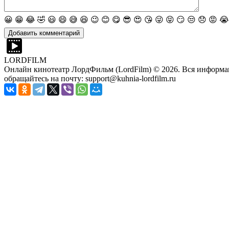
😀
😁
😂
🤣
😃
😄
😅
😆
😉
😊
😋
😎
😍
😘
😜
😝
😏
😒
😞
😡
😭
LORDFILM
Онлайн кинотеатр ЛордФильм (LordFilm) ©
2026
. Вся информа
обращайтесь на почту: support@kuhnia-lordfilm.ru