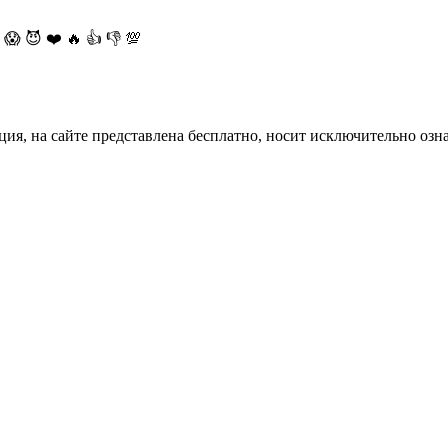
😱
😈
❤️
🔥
👍
👎
💯
ция, на сайте представлена бесплатно, носит исключительно озн