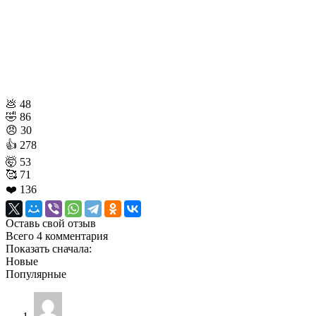
💩
48
🤣
86
😠
30
👍
278
🤯
53
🥰
71
❤️
136
Оставь свой отзыв
Всего 4 комментария
Показать сначала:
Новые
Популярные