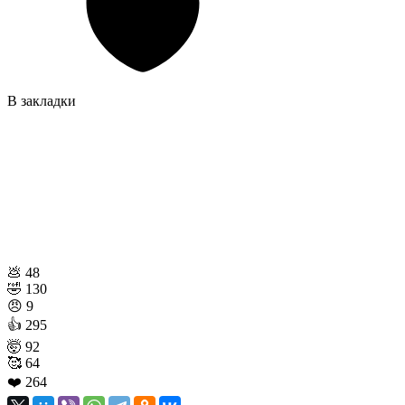
В закладки
💩
48
🤣
130
😠
9
👍
295
🤯
92
🥰
64
❤️
264