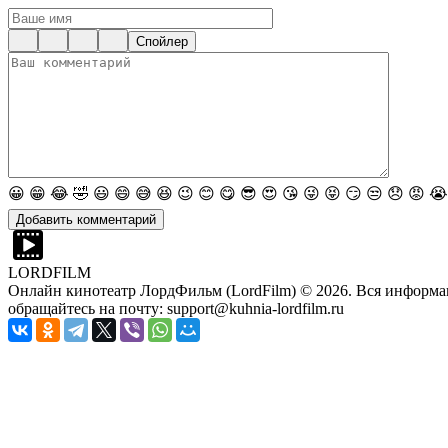
Спойлер
😀
😁
😂
🤣
😃
😄
😅
😆
😉
😊
😋
😎
😍
😘
😜
😝
😏
😒
😞
😡
😭
LORDFILM
Онлайн кинотеатр ЛордФильм (LordFilm) ©
2026
. Вся информа
обращайтесь на почту: support@kuhnia-lordfilm.ru