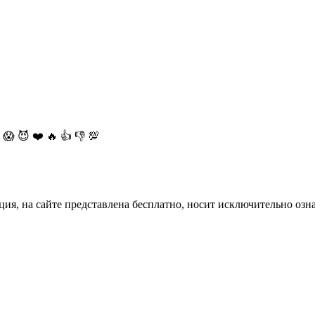
😱
😈
❤️
🔥
👍
👎
💯
ция, на сайте представлена бесплатно, носит исключительно озн