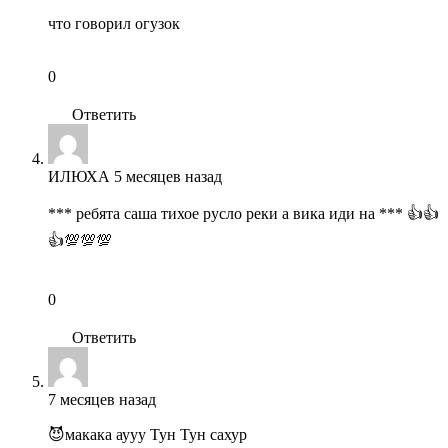
что говорил огузок
0
Ответить
ИЛЮХА
5 месяцев назад
*** ребята саша тихое русло реки а вика иди на *** 👍👍
👍💯💯💯
0
Ответить
7 месяцев назад
😈макака аууу Тун Тун сахур