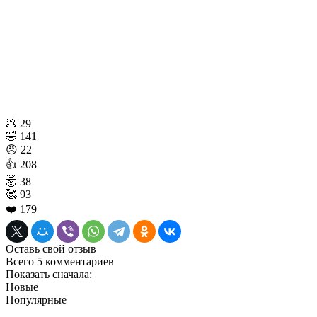
💩
29
🤣
141
😠
22
👍
208
🤯
38
🥰
93
❤️
179
Оставь свой отзыв
Всего 5 комментариев
Показать сначала:
Новые
Популярные