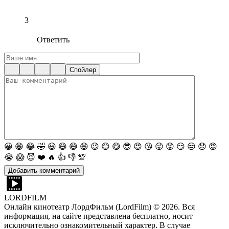
3
Ответить
Спойлер
😀
😁
😂
🤣
😃
😄
😅
😆
😉
😊
😋
😎
😍
😘
😜
😝
😏
😒
😞
😡
😭
😱
😈
❤️
🔥
👍
👎
💯
LORDFILM
Онлайн кинотеатр ЛордФильм (LordFilm) ©
2026
. Вся
информация, на сайте представлена бесплатно, носит
исключительно ознакомительный характер. В случае