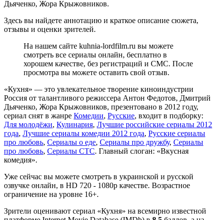
Дьяченко, Жора Крыжовников.
Здесь вы найдете аннотацию и краткое описание сюжета,
отзывы и оценки зрителей.
На нашем сайте kuhnia-lordfilm.ru вы можете
смотреть все сериалы онлайн, бесплатно в
хорошем качестве, без регистраций и СМС. После
просмотра вы можете оставить свой отзыв.
«Кухня» — это увлекательное творение киноиндустрии
Россия от талантливого режиссера Антон Федотов, Дмитрий
Дьяченко, Жора Крыжовников, презентовано в 2012 году,
сериал снят в жанре
Комедии
,
Русские
, входит в подборку:
Для молодёжи
,
Кулинария
,
Лучшие российские сериалы 2012
года
,
Лучшие сериалы комедии 2012 года
,
Русские сериалы
про любовь
,
Сериалы о еде
,
Сериалы про дружбу
,
Сериалы
про любовь
,
Сериалы СТС
. Главный слоган: «Вкусная
комедия».
Уже сейчас вы можете смотреть в украинской и русской
озвучке онлайн, в HD 720 - 1080p качестве. Возрастное
ограничение на уровне 16+.
Зрители оценивают сериал «Кухня» на всемирно известной
платформе Internet Movie Database (IMDb) в
8.5
баллов, а на