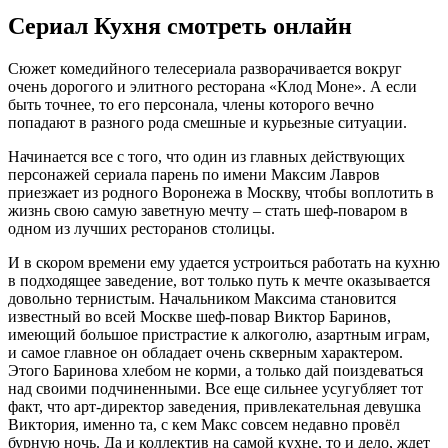
Сериал Кухня смотреть онлайн
Сюжет комедийного телесериала разворачивается вокруг
очень дорогого и элитного ресторана «Клод Моне». А если
быть точнее, то его персонала, члены которого вечно
попадают в разного рода смешные и курьезные ситуации.
Начинается все с того, что один из главных действующих
персонажей сериала парень по имени Максим Лавров
приезжает из родного Воронежа в Москву, чтобы воплотить в
жизнь свою самую заветную мечту – стать шеф-поваром в
одном из лучших ресторанов столицы.
И в скором времени ему удается устроиться работать на кухню
в подходящее заведение, вот только путь к мечте оказывается
довольно тернистым. Начальником Максима становится
известный во всей Москве шеф-повар Виктор Баринов,
имеющий большое пристрастие к алкоголю, азартным играм,
и самое главное он обладает очень скверным характером.
Этого Баринова хлебом не корми, а только дай поиздеваться
над своими подчиненными. Все еще сильнее усугубляет тот
факт, что арт-директор заведения, привлекательная девушка
Виктория, именно та, с кем Макс совсем недавно провёл
бурную ночь. Да и коллектив на самой кухне, то и дело, ждет