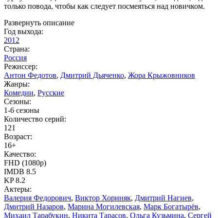
только повода, чтобы как следует посмеяться над новичком.
Развернуть описание
Год выхода:
2012
Страна:
Россия
Режиссер:
Антон Федотов
,
Дмитрий Дьяченко
,
Жора Крыжовников
Жанры:
Комедии
,
Русские
Сезоны:
1-6 сезоны
Количество серий:
121
Возраст:
16+
Качество:
FHD (1080p)
IMDB
8.5
KP
8.2
Актеры:
Валерия Федорович
,
Виктор Хориняк
,
Дмитрий Нагиев
,
Дмитрий Назаров
,
Марина Могилевская
,
Марк Богатырёв
,
Михаил Тарабукин
,
Никита Тарасов
,
Ольга Кузьмина
,
Сергей