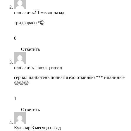
пал лаичь2
1 месяц назад
тридварасы*😊
0
Ответить
пал лаичь
1 месяц назад
сериал паиботень полная я ехо отминяю *** ипаннные
😜😜😜
1
Ответить
Кульнар
3 месяца назад