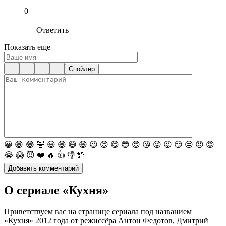
0
Ответить
Показать еще
Спойлер
😀
😁
😂
🤣
😃
😄
😅
😆
😉
😊
😋
😎
😍
😘
😜
😝
😏
😒
😞
😡
😭
😱
😈
❤️
🔥
👍
👎
💯
О сериале «Кухня»
Приветствуем вас на странице сериала под названием
«Кухня» 2012 года от режиссёра Антон Федотов, Дмитрий