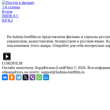
1-6 сезоны
Кухня
IMDB
8.5
KP
8.2
На kuhnia-lordfilm.ru представлены фильмы и сериалы русск
украинском, казахстанском, белорусском и русском языке. 
поклонников этого жанра. Откройте для себя интересные ка
LORDFILM
Онлайн кинотеатр ЛордФильм (LordFilm) ©
2026
. Вся информа
обращайтесь на почту: support@kuhnia-lordfilm.ru