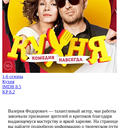
1-6 сезоны
Кухня
IMDB
8.5
KP
8.2
Валерия Федорович — талантливый актер, чьи работы
завоевали признание зрителей и критиков благодаря
выдающемуся мастерству и яркой харизме. На странице
вы найдете подробную информацию о творческом пути