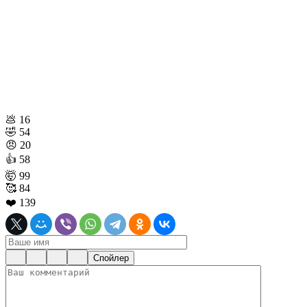
💩
16
🤣
54
😠
20
👍
58
🤯
99
🥰
84
❤️
139
Спойлер