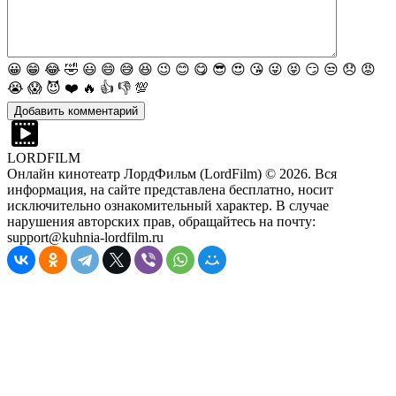
😀
😁
😂
🤣
😃
😄
😅
😆
😉
😊
😋
😎
😍
😘
😜
😝
😏
😒
😞
😡
😭
😱
😈
❤️
🔥
👍
👎
💯
LORDFILM
Онлайн кинотеатр ЛордФильм (LordFilm) ©
2026
. Вся
информация, на сайте представлена бесплатно, носит
исключительно ознакомительный характер. В случае
нарушения авторских прав, обращайтесь на почту:
support@kuhnia-lordfilm.ru