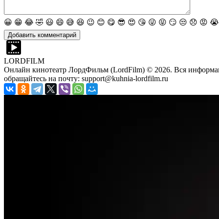
😀
😁
😂
🤣
😃
😄
😅
😆
😉
😊
😋
😎
😍
😘
😜
😝
😏
😒
😞
😡
😭
LORDFILM
Онлайн кинотеатр ЛордФильм (LordFilm) ©
2026
. Вся информа
обращайтесь на почту: support@kuhnia-lordfilm.ru