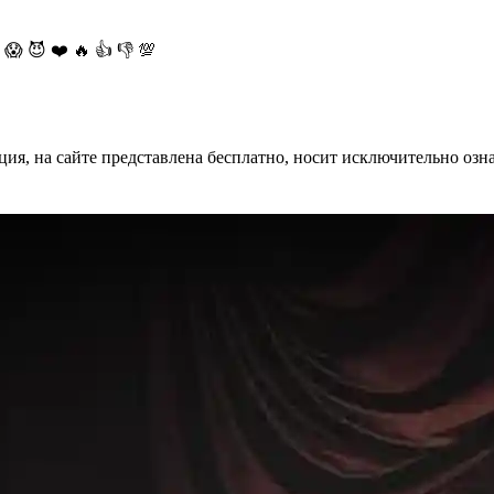
😱
😈
❤️
🔥
👍
👎
💯
ция, на сайте представлена бесплатно, носит исключительно озн