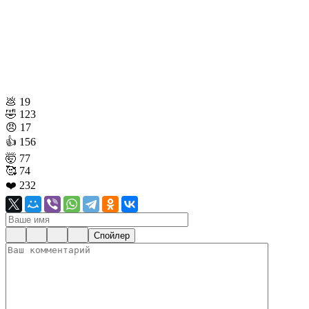
💩
19
🤣
123
😠
17
👍
156
🤯
77
🥰
74
❤️
232
Спойлер