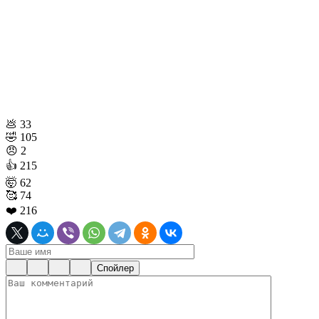
💩
33
🤣
105
😠
2
👍
215
🤯
62
🥰
74
❤️
216
Спойлер