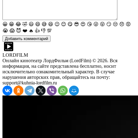
😀
😁
😂
🤣
😃
😄
😅
😆
😉
😊
😋
😎
😍
😘
😜
😝
😏
😒
😞
😡
😭
😱
😈
❤️
🔥
👍
👎
💯
LORDFILM
Онлайн кинотеатр ЛордФильм (LordFilm) ©
2026
. Вся
информация, на сайте представлена бесплатно, носит
исключительно ознакомительный характер. В случае
нарушения авторских прав, обращайтесь на почту:
support@kuhnia-lordfilm.ru