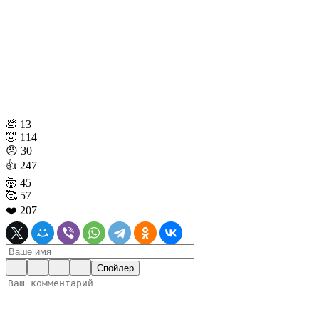
💩
13
🤣
114
😠
30
👍
247
🤯
45
🥰
57
❤️
207
Спойлер