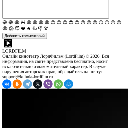
😀
😁
😂
🤣
😃
😄
😅
😆
😉
😊
😋
😎
😍
😘
😜
😝
😏
😒
😞
😡
😭
😱
😈
❤️
🔥
👍
👎
💯
LORDFILM
Онлайн кинотеатр ЛордФильм (LordFilm) ©
2026
. Вся
информация, на сайте представлена бесплатно, носит
исключительно ознакомительный характер. В случае
нарушения авторских прав, обращайтесь на почту:
support@kuhnia-lordfilm.ru