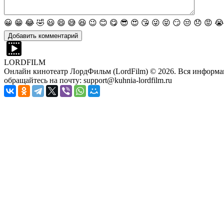
😀
😁
😂
🤣
😃
😄
😅
😆
😉
😊
😋
😎
😍
😘
😜
😝
😏
😒
😞
😡
😭
LORDFILM
Онлайн кинотеатр ЛордФильм (LordFilm) ©
2026
. Вся информа
обращайтесь на почту: support@kuhnia-lordfilm.ru