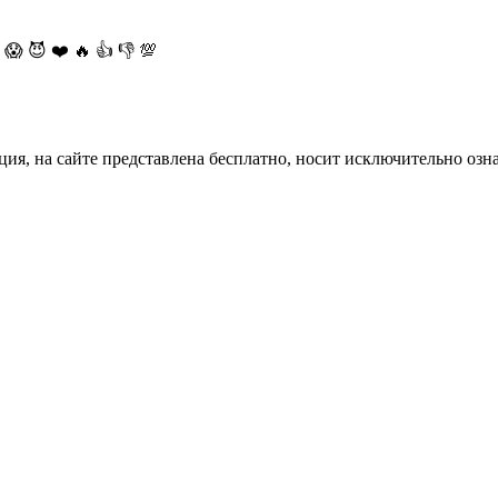
😱
😈
❤️
🔥
👍
👎
💯
ция, на сайте представлена бесплатно, носит исключительно озн