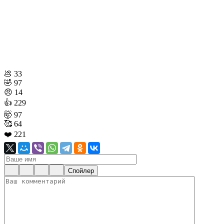
💩
33
🤣
97
😠
14
👍
229
🤯
97
🥰
64
❤️
221
Спойлер