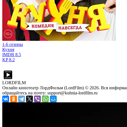
1-6 сезоны
Кухня
IMDB
8.5
KP
8.2
LORDFILM
Онлайн кинотеатр ЛордФильм (LordFilm) ©
2026
. Вся информа
обращайтесь на почту: support@kuhnia-lordfilm.ru